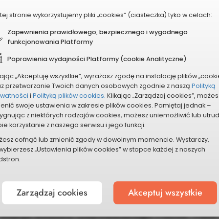
Czytaj więcej »
tej stronie wykorzystujemy pliki „cookies” (ciasteczka) tyko w celach:
Zapewnienia prawidłowego, bezpiecznego i wygodnego
funkcjonowania Platformy
się ocena formalna złożonych projektów
Poprawienia wydajności Platformy (cookie Analityczne)
kając „Akceptuję wszystkie”, wyrażasz zgodę na instalację plików „cooki
Środa, 8 kwietnia 2026
az przetwarzanie Twoich danych osobowych zgodnie z naszą
Polityką
W tegorocznej edycji Budżetu Obywatelskiego Pło
ywatności
i
Polityką plików cookies.
Klikając „Zarządzaj cookies”, możes
enić swoje ustawienia w zakresie plików cookies. Pamiętaj jednak –
propozycji zadań. Nie wszystkie jednak przeszły p
ygnując z niektórych rodzajów cookies, możesz uniemożliwić lub utru
uzyskało negatywną ocenę formalną i nie będzie
ie korzystanie z naszego serwisu i jego funkcji.
Czytaj więcej »
żesz cofnąć lub zmienić zgody w dowolnym momencie. Wystarczy,
wybierzesz „Ustawienia plików cookies” w stopce każdej z naszych
stron.
Zarządzaj cookies
Akceptuj wszystkie
 edycja Budżetu Obywatelskiego Płocka. Masz