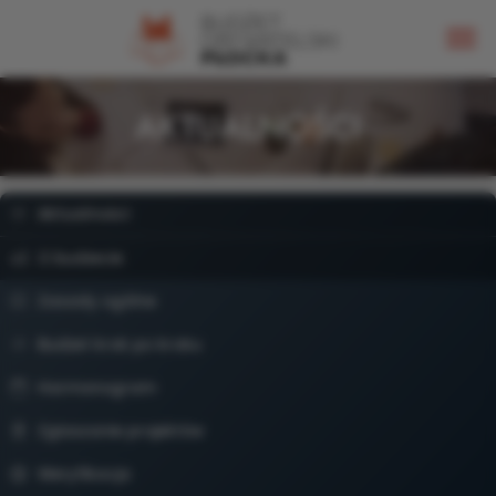
AKTUALNOŚCI
Aktualności
O budżecie
Zasady ogólne
Budżet krok po kroku
Harmonogram
Zgłaszanie projektów
Weryfikacja