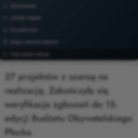
Głosowanie
Cennik miejski
Do pobrania
Mapa terenów Miasta
Poprzednie edycje
27 projektów z szansą na
realizację. Zakończyła się
weryfikacja zgłoszeń do 15.
edycji Budżetu Obywatelskiego
Płocka