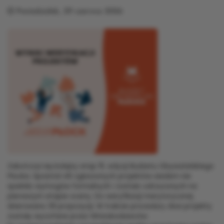
Poniedziałek, 29 czerwca 2026
Zakończył się kolejny etap 15. edycji Budżetu Obywatelskiego
Płocka. Spośród 46 zgłoszonych projektów siedem nie
spełniło wymogów formalnych i zostało odrzuconych na
pierwszym etapie oceny. Do weryfikacji merytorycznej
skierowano 39 propozycji. W trakcie procedury dwa projekty
zostały wycofane przez Wnioskodawców.