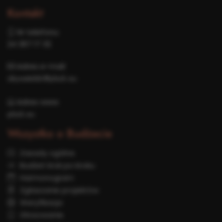
Kontakt
Nr telefonu:
24 367 17 32
Adres e-mail:
obywatelski@plock.eu
Adres www:
plock.eu
Wszystko o Budżecie
Zasady ogólne
Budżet krok po kroku
Harmonogram
Zgłaszanie projektów
Weryfikacja
Głosowanie