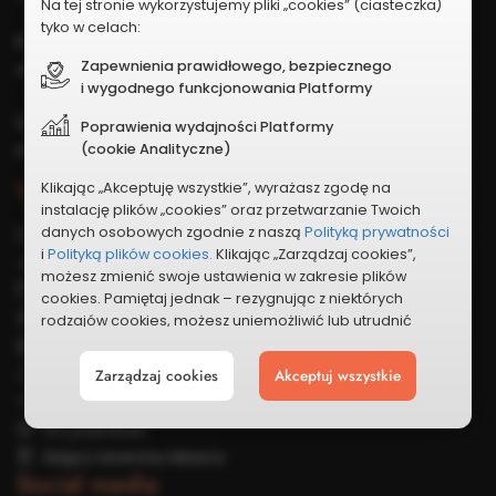
Na tej stronie wykorzystujemy pliki „cookies” (ciasteczka)
tyko w celach:
Adres e-mail:
obywatelski@plock.eu
Zapewnienia prawidłowego, bezpiecznego
i wygodnego funkcjonowania Platformy
Adres www:
Poprawienia wydajności Platformy
plock.eu
(cookie Analityczne)
Wszystko o Budżecie
Klikając „Akceptuję wszystkie”, wyrażasz zgodę na
instalację plików „cookies” oraz przetwarzanie Twoich
danych osobowych zgodnie z naszą
Polityką prywatności
Zasady ogólne
i
Polityką plików cookies.
Klikając „Zarządzaj cookies”,
Budżet krok po kroku
możesz zmienić swoje ustawienia w zakresie plików
Harmonogram
cookies. Pamiętaj jednak – rezygnując z niektórych
Zgłaszanie projektów
rodzajów cookies, możesz uniemożliwić lub utrudnić
sobie korzystanie z naszego serwisu i jego funkcji.
Weryfikacja
Głosowanie
Zarządzaj cookies
Akceptuj wszystkie
Możesz cofnąć lub zmienić zgody w dowolnym
momencie. Wystarczy, że wybierzesz „Ustawienia plików
Cennik miejski
cookies” w stopce każdej z naszych podstron.
Do pobrania
Mapa terenów Miasta
Social media