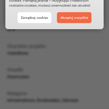
cookies. Pamiętaj jednak – rezygnując z niektórych
Wybrany do głosowania
rodzajów cookies, możesz uniemożliwić lub utrudnić
sobie korzystanie z naszego serwisu i jego funkcji.
Zarządzaj cookies
Akceptuj wszystkie
Możesz cofnąć lub zmienić zgody w dowolnym
Edycja
momencie. Wystarczy, że wybierzesz „Ustawienia plików
XV
cookies” w stopce każdej z naszych podstron.
Charakter projektu
Osiedlowy
Osiedle
Dworcowa
Kategoria
Infrastruktura, Środowisko, Zdrowie