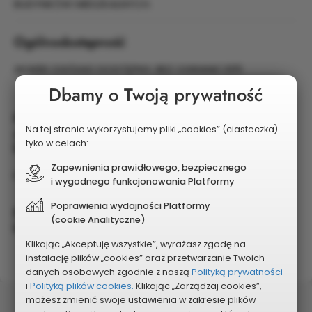
BUDYNKÓW MIESZKALNYCH.
Ogólnodostępność
SKWER OGÓLNO DOSTĘPNY, BEZ OGRANICZEŃ
Dbamy o Twoją prywatność
Przewidywany wpływ projektu na istniejącą
Na tej stronie wykorzystujemy pliki „cookies” (ciasteczka)
zieleń, w tym przewidywana wycinka drzew i
tyko w celach:
krzewów
Zapewnienia prawidłowego, bezpiecznego
bez wpływu na zieleń
i wygodnego funkcjonowania Platformy
Poprawienia wydajności Platformy
Projekt nie generuje kosztów utrzymania w
(cookie Analityczne)
kolejnych latach
Klikając „Akceptuję wszystkie”, wyrażasz zgodę na
instalację plików „cookies” oraz przetwarzanie Twoich
danych osobowych zgodnie z naszą
Polityką prywatności
i
Polityką plików cookies.
Klikając „Zarządzaj cookies”,
możesz zmienić swoje ustawienia w zakresie plików
Status