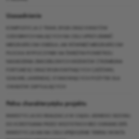
Uzasadnienie
KOMPOZYCJA Z TRAW, BYLIN ORAZ KWIATÓW
OZDOBNYCH MAJĄCYCH NA CELU UPRZYJEMNIĆ
MIESZKAŃCOM OSIEDLA JAK RÓWNIEŻ MIESZKAŃCOM
PŁOCKA WYPOCZYNEK NA ŚWIEŻYM POWIETRZU.
NASADZENIA ZIMOZIELONYCH KRZEWÓW (TRZMIELINA
FORTUNE'A) ORAZ BYLIN KWITNĄCYCH (JEŻÓWKI,
SZAŁWIE, LAWENDA), STANOWIĄCYCH POŻYTEK DLA
OWADÓW ZAPYLAJĄCYCH
Pełna charakterystyka projektu
INWESTYCJA DO REALIZACJI W CIĄGU JEDNEGO SEZONU.
DO KORZYSANIA PRZEZ WSZYSTKICH BEZ OGRANICZEŃ.
INWESTYCJA MA NA CELU UPIĘKSZENIE TERENU WOKÓŁ