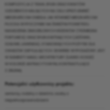
KOMPOZYCJA Z TRAW, BYLIN ORAZ KWIATÓW
OZDOBNYCH MAJĄCYCH NA CELU UPRZYJEMNIĆ
MIESZKAŃCOM OSIEDLA JAK RÓWNIEŻ MIESZKAŃCOM
PŁOCKA WYPOCZYNEK NA ŚWIEŻYM POWIETRZU.
NASADZENIA ZIMOZIELONYCH KRZEWÓW (TRZMIELINA
FORTUNE'A) ORAZ BYLIN KWITNĄCYCH (JEŻÓWKI,
SZAŁWIE, LAWENDA), STANOWIĄCYCH POŻYTEK DLA
OWADÓW ZAPYLAJĄCYCH. SKWEREK WYPOSAŻONY JEST
W ELEMENTY MAŁEJ ARCHITEKTURY (ŁAWKI I KOSZE)
W KOLORZE ANTRACYTOWYM, KONTRASTUJĄCE
Z ZIELENIĄ
Potencjalni użytkownicy projektu:
seniorzy, rodziny z dziećmi, osoby z
niepełnosprawnościami