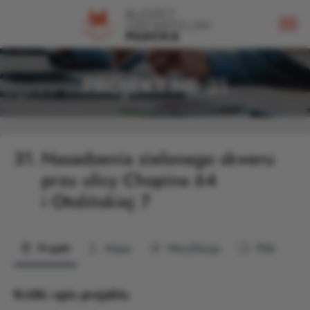
PROJEKT NR 31
31.
Nasadzenia zielonego skweru
przu ulicy Chopina 64
i Otolińskiej 7
Projekt
Mapa
Weryfikacja
Pliki
Krótki opis projektu