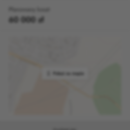
Planowany koszt
60 000 zł
Pokaż na mapie
Podziel się: