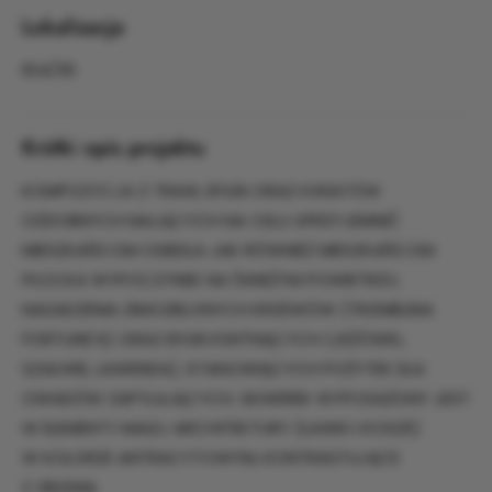
Lokalizacja
614/30
Krótki opis projektu
KOMPOZYCJA Z TRAW, BYLIN ORAZ KWIATÓW
OZDOBNYCH MAJĄCYCH NA CELU UPRZYJEMNIĆ
MIESZKAŃCOM OSIEDLA JAK RÓWNIEŻ MIESZKAŃCOM
PŁOCKA WYPOCZYNEK NA ŚWIEŻYM POWIETRZU.
NASADZENIA ZIMOZIELONYCH KRZEWÓW (TRZMIELINA
FORTUNE'A) ORAZ BYLIN KWITNĄCYCH (JEŻÓWKI,
SZAŁWIE, LAWENDA), STANOWIĄCYCH POŻYTEK DLA
OWADÓW ZAPYLAJĄCYCH. SKWEREK WYPOSAŻONY JEST
W ELEMENTY MAŁEJ ARCHITEKTURY (ŁAWKI I KOSZE)
W KOLORZE ANTRACYTOWYM, KONTRASTUJĄCE
Z ZIELENIĄ