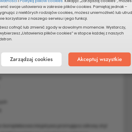
ywatności
i
Polityką plików cookies.
Klikając „Zarządzaj cookies”, możes
er zespołowych dla zwiększenia motywacji dzieci.
enić swoje ustawienia w zakresie plików cookies. Pamiętaj jednak –
ygnując z niektórych rodzajów cookies, możesz uniemożliwić lub utru
ie korzystanie z naszego serwisu i jego funkcji.
żesz cofnąć lub zmienić zgody w dowolnym momencie. Wystarczy,
 do dzieci w wieku przedszkolnym i wczesno
wybierzesz „Ustawienia plików cookies” w stopce każdej z naszych
 15 które ze względów finansowych nie mają dostępu
stron.
Zarządzaj cookies
Akceptuj wszystkie
i
nych
.
o kompleksowa inicjatywa promująca zdrowy styl