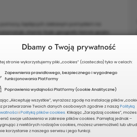
ły pomocy, będących ciekawym pomysłem na
matyki, chemii, fizyki, geografii, historii, języka
by one plac po starym boisku. Przykładowo:
Dbamy o Twoją prywatność
ybranego pierwiastka, duża tablica z okresowym
o matematyki: metrowe bryły wykonane z drewna
tej stronie wykorzystujemy pliki „cookies” (ciasteczka) tyko w celach:
ł powierzchni oraz duża tablica - ściąga
Zapewnienia prawidłowego, bezpiecznego i wygodnego
cy ok. 3 metrów, otwierany z widocznymi w środku
funkcjonowania Platformy
zycznymi. Język polski: mini teatr antyczny (czyli
Poprawienia wydajności Platformy (cookie Analityczne)
osób). Służyłby on także na innych przedmiotach,
órych prezentuje się scenki, dramy. Makieta zamku
kając „Akceptuję wszystkie”, wyrażasz zgodę na instalację plików „cooki
ra znajduje się przed zamkiem w Malborku).
az przetwarzanie Twoich danych osobowych zgodnie z naszą
Polityką
ywatności
i
Polityką plików cookies.
Klikając „Zarządzaj cookies”, możes
enić swoje ustawienia w zakresie plików cookies. Pamiętaj jednak –
ygnując z niektórych rodzajów cookies, możesz uniemożliwić lub utru
ie korzystanie z naszego serwisu i jego funkcji.