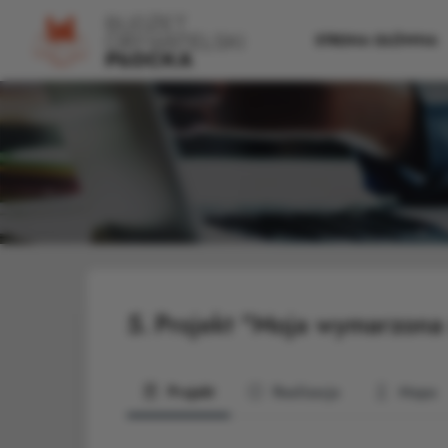
STRONA GŁÓWNA
5.
Projekt "Moja wymarzona
Projekt
Realizacja
Mapa