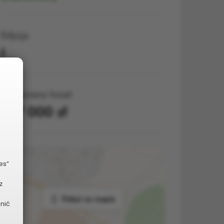
Edycja
I
Planowany koszt
167 000 zł
es”
z
Pokaż na mapie
dnić