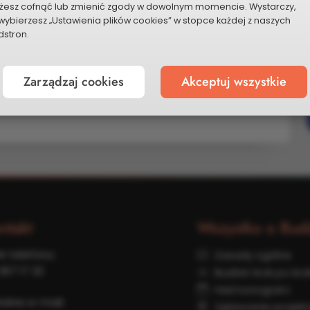
żesz cofnąć lub zmienić zgody w dowolnym momencie. Wystarczy,
wybierzesz „Ustawienia plików cookies” w stopce każdej z naszych
stron.
Zarządzaj cookies
Akceptuj wszystkie
P
ntakt
Wszystko o Bud
r telefonu:
Zasady ogólne
367 17 32
Budżet krok po kro
Harmonogram
dres e-mail:
Zgłaszanie projek