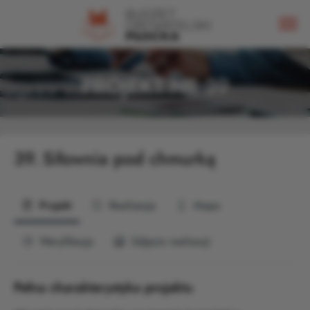
PROJEKT NR 39
39.
Siłownia pod chmurką
Projekt
Realizacja
Mapa
Weryfikacja
Zdjęcia realizacji
Pełna charakterystyka projektu