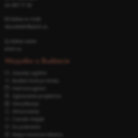
24 367 17 32
Adres e-mail:
obywatelski@plock.eu
Adres www:
plock.eu
Wszystko o Budżecie
Zasady ogólne
Budżet krok po kroku
Harmonogram
Zgłaszanie projektów
Weryfikacja
Głosowanie
Cennik miejski
Do pobrania
Mapa terenów Miasta