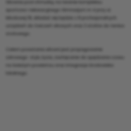
Siłownia pod chmurką, na terenie kompleksu
sportowo-rekreacyjnego Gimnazjum nr 4 przy ul.
Miodowej 18, składać się będzie z 8 profesjonalnych
urządzeń do ćwiczeń siłowych oraz 2 stołów do tenisa
stołowego.
Celem powstania siłowni jest propagowanie
zdrowego stylu życia, zachęcanie do spędzania czasu
na świeżym powietrzu oraz integracja środowiska
lokalnego.