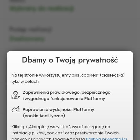
Wybrany do realizacji
Postęp realizacji
Zrealizowany
Dbamy o Twoją prywatność
Edycja
IV
Na tej stronie wykorzystujemy pliki „cookies” (ciasteczka)
tyko w celach:
Charakter projektu
Zapewnienia prawidłowego, bezpiecznego
i wygodnego funkcjonowania Platformy
Osiedlowy
Poprawienia wydajności Platformy
(cookie Analityczne)
Osiedle
Klikając „Akceptuję wszystkie”, wyrażasz zgodę na
Miodowa
instalację plików „cookies” oraz przetwarzanie Twoich
danych osobowych zgodnie z naszą
Polityką prywatności