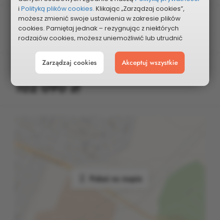
i
Polityką plików cookies.
Klikając „Zarządzaj cookies”,
możesz zmienić swoje ustawienia w zakresie plików
Kategoria
cookies. Pamiętaj jednak – rezygnując z niektórych
Sport, Zdrowie
rodzajów cookies, możesz uniemożliwić lub utrudnić
sobie korzystanie z naszego serwisu i jego funkcji.
Zarządzaj cookies
Akceptuj wszystkie
Możesz cofnąć lub zmienić zgody w dowolnym
Planowany koszt
momencie. Wystarczy, że wybierzesz „Ustawienia plików
102 090 zł
cookies” w stopce każdej z naszych podstron.
Pokaż na mapie