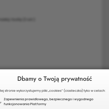
ką i butlą (2 szt.)
Dbamy o Twoją prywatność
tej stronie wykorzystujemy pliki „cookies” (ciasteczka) tyko w celach:
Zapewnienia prawidłowego, bezpiecznego i wygodnego
funkcjonowania Platformy