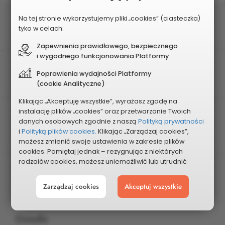
Status
Na tej stronie wykorzystujemy pliki „cookies” (ciasteczka)
tyko w celach:
Wybrany do realizacji
Zapewnienia prawidłowego, bezpiecznego
i wygodnego funkcjonowania Platformy
Postęp realizacji
Poprawienia wydajności Platformy
Zrealizowany
(cookie Analityczne)
Klikając „Akceptuję wszystkie”, wyrażasz zgodę na
instalację plików „cookies” oraz przetwarzanie Twoich
Edycja
danych osobowych zgodnie z naszą
Polityką prywatności
XI
i
Polityką plików cookies.
Klikając „Zarządzaj cookies”,
możesz zmienić swoje ustawienia w zakresie plików
cookies. Pamiętaj jednak – rezygnując z niektórych
rodzajów cookies, możesz uniemożliwić lub utrudnić
Charakter projektu
sobie korzystanie z naszego serwisu i jego funkcji.
Osiedlowy
Zarządzaj cookies
Akceptuj wszystkie
Możesz cofnąć lub zmienić zgody w dowolnym
momencie. Wystarczy, że wybierzesz „Ustawienia plików
cookies” w stopce każdej z naszych podstron.
Osiedle