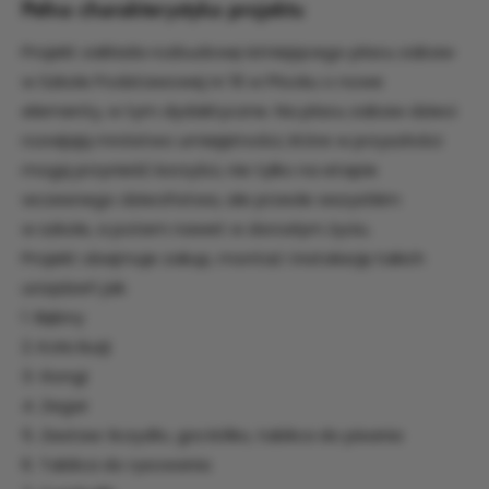
Pełna charakterystyka projektu
Projekt zakłada rozbudowę istniejącego placu zabaw
w Szkole Podstawowej nr 16 w Płocku o nowe
elementy, w tym dydaktyczne. Na placu zabaw dzieci
rozwijają mnóstwo umiejętności, które w przyszłości
mogą przynieść korzyści, nie tylko na etapie
wczesnego dzieciństwa, ale przede wszystkim
w szkole, a potem nawet w dorosłym życiu.
Projekt obejmuje zakup, montaż i instalację takich
urządzeń jak:
1. Bębny
2. Koła iluzji
3. Gongi
4. Zegar
5. Zestaw: liczydło, gra kółko, tablica do pisania
6. Tablica do rysowania