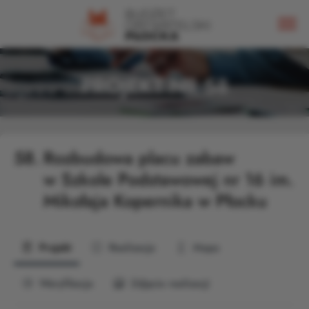
PROJEKT NR 58
58.
Rozbudowa placu zabaw
w Szkole Podstawowej nr 16 im.
Mikołaja Kopernika w Płocku
Projekt
Realizacja
Mapa
Weryfikacja
Zdjęcia realizacji