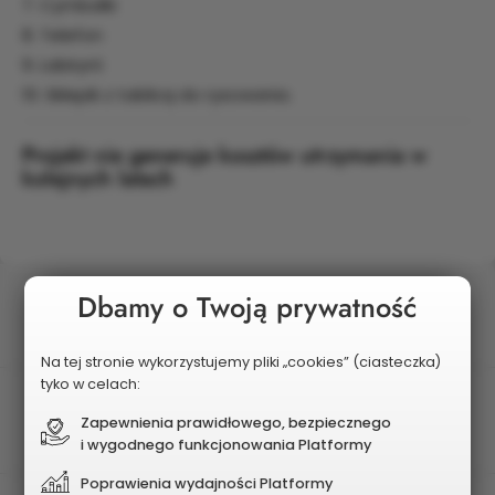
7. Cymbałki
8. Telefon
9. Labirynt
10. Sklepik z tablicą do rysowania.
Projekt nie generuje kosztów utrzymania w
kolejnych latach
Status
Dbamy o Twoją prywatność
Wybrany do realizacji
Na tej stronie wykorzystujemy pliki „cookies” (ciasteczka)
tyko w celach:
Postęp realizacji
Zapewnienia prawidłowego, bezpiecznego
Zrealizowany
i wygodnego funkcjonowania Platformy
Poprawienia wydajności Platformy