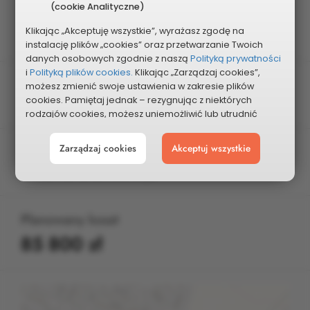
Edycja
(cookie Analityczne)
XI
Klikając „Akceptuję wszystkie”, wyrażasz zgodę na
instalację plików „cookies” oraz przetwarzanie Twoich
danych osobowych zgodnie z naszą
Polityką prywatności
i
Polityką plików cookies.
Klikając „Zarządzaj cookies”,
Charakter projektu
możesz zmienić swoje ustawienia w zakresie plików
cookies. Pamiętaj jednak – rezygnując z niektórych
Ogólnomiejski
rodzajów cookies, możesz uniemożliwić lub utrudnić
sobie korzystanie z naszego serwisu i jego funkcji.
Zarządzaj cookies
Akceptuj wszystkie
Kategoria
Możesz cofnąć lub zmienić zgody w dowolnym
momencie. Wystarczy, że wybierzesz „Ustawienia plików
Infrastruktura, Edukacja
cookies” w stopce każdej z naszych podstron.
Planowany koszt
85 800 zł