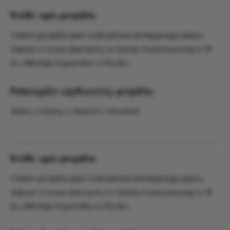
Krótki opis projektu
Celem projektu jest rozbudowa istniejącego placu
zabaw o nowe elementy w Szkole Podstawowej nr 16
im. Mikołaja Kopernika w Płocku.
Potencjalni użytkownicy projektu:
dzieci, rodziny z dziećmi, młodzież
Krótki opis projektu
Celem projektu jest rozbudowa istniejącego placu
zabaw o nowe elementy w Szkole Podstawowej nr 16
im. Mikołaja Kopernika w Płocku.