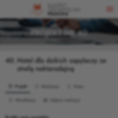
PROJEKT NR 40
40.
Hotel dla dzikich zapylaczy ze
strefą nektarodajną
Projekt
Realizacja
Mapa
Weryfikacja
Zdjęcia realizacji
Krótki opis projektu