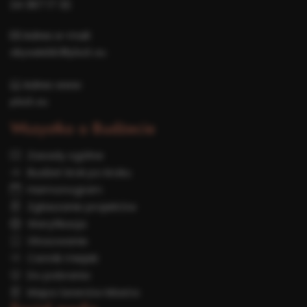
24 367 17 32
Adres e-mail:
obywatelski@plock.eu
Adres www:
plock.eu
Wszystko o Budżecie
Zasady ogólne
Budżet krok po kroku
Harmonogram
Zgłaszanie projektów
Weryfikacja
Głosowanie
Cennik miejski
Do pobrania
Mapa terenów Miasta