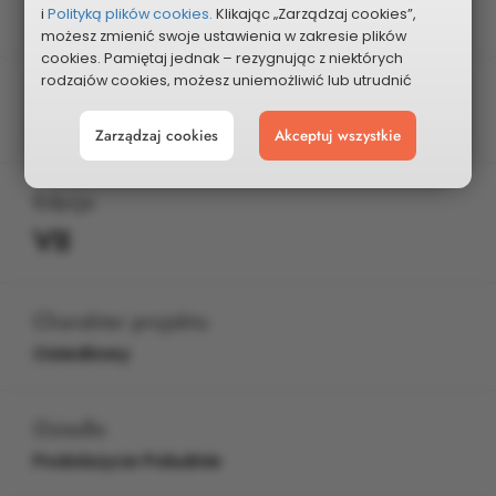
i
Polityką plików cookies.
Klikając „Zarządzaj cookies”,
Wybrany do realizacji
możesz zmienić swoje ustawienia w zakresie plików
cookies. Pamiętaj jednak – rezygnując z niektórych
rodzajów cookies, możesz uniemożliwić lub utrudnić
Postęp realizacji
sobie korzystanie z naszego serwisu i jego funkcji.
Zrealizowany
Zarządzaj cookies
Akceptuj wszystkie
Możesz cofnąć lub zmienić zgody w dowolnym
momencie. Wystarczy, że wybierzesz „Ustawienia plików
cookies” w stopce każdej z naszych podstron.
Edycja
VII
Charakter projektu
Osiedlowy
Osiedle
Podolszyce Południe