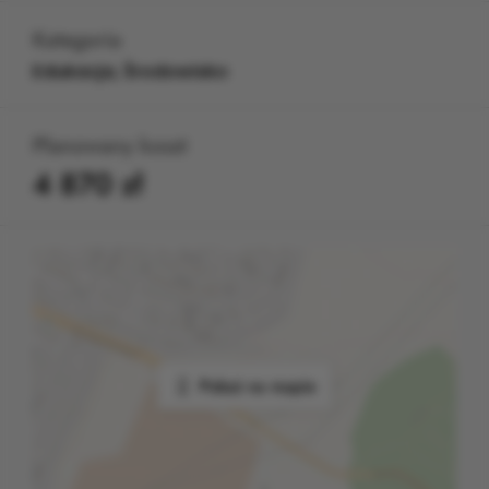
Kategoria
Edukacja, Środowisko
Planowany koszt
4 870 zł
Pokaż na mapie