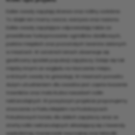
Dzikie owady zapylają drzewa oraz rośliny ozdobne.
To dzięki nim mamy owoce, warzywa oraz nasiona.
Dzikie owady zapylające odpowiadają także za
prawidłowe funkcjonowanie ogródków działkowych,
parków miejskich oraz pozostałych terenów zielonych
w miastach. W ostatnich latach obserwuje się
gwałtowny spadek populacji zapylaczy. Dzieje się tak
między innymi ze względu na niszczenie miejsc,
w których owady te gniazdują. W miastach ponadto
dużym utrudnieniem dla owadów jest częste koszenie
trawników oraz mała liczba nasadzeń roślin
nektarodajnych. W powyższym projekcie proponujemy
stworzenie w Parku Miejskim na Podolszycach
Południowych hotelu dla dzikich zapylaczy wraz ze
strefą roślin nektarodajnych składającą się z lawendy
wąskolistnej, macierzanki zwyczajnej oraz lebiodki