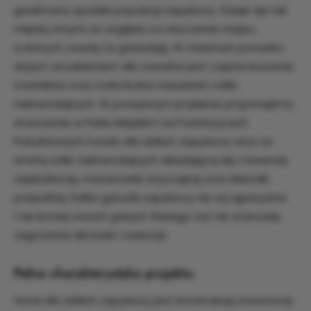
gwałtowny spadek populacji zapylaczy. Dzieje się tak
między innymi ze względu na niszczenie miejsc,
w których owady te gniazdują. W miastach ponadto
dużym utrudnieniem dla owadów jest częste koszenie
trawników oraz mała liczba nasadzeń roślin
nektarodajnych. W powyższym projekcie proponujemy
stworzenie w Parku Miejskim na Podolszycach
Południowych hotelu dla dzikich zapylaczy wraz ze
strefą roślin nektarodajnych składającą się z lawendy
wąskolistnej, macierzanki zwyczajnej oraz lebiodki
pospolitej. Dzikie gatunki zapylaczy nie są agresywne
i nie bronią swoich gniazd. Dlatego też nie stanowią
zagrożenia dla ludzi i zwierząt.
Pełna charakterystyka projektu
Hotel dla dzikich zapylaczy jest konstrukcją stworzoną