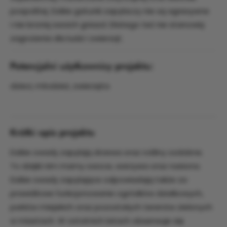
pospolitej. Dzikie gatunki zapylaczy nie są agresywne
i nie bronią swoich gniazd. Dlatego też nie stanowią
zagrożenia dla ludzi i zwierząt.
Potencjalni użytkownicy projektu:
dzieci, młodzież, zwierzęta
Krótki opis projektu
Dzikie owady zapylają drzewa oraz rośliny ozdobne.
To dzięki nim mamy owoce, warzywa oraz nasiona.
Dzikie owady zapylające odpowiadają także za
prawidłowe funkcjonowanie ogródków działkowych,
parków miejskich oraz pozostałych terenów zielonych
w miastach. W ostatnich latach obserwuje się