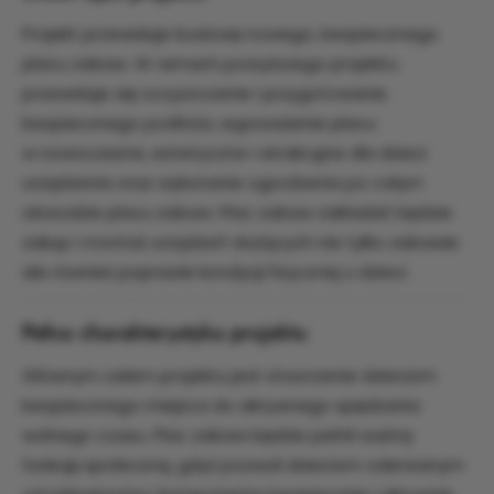
Projekt przewiduje budowę nowego, bezpiecznego
placu zabaw. W ramach powyższego projektu
przewiduje się oczyszczenie i przygotowanie
bezpiecznego podłoża, wyposażenie placu
w nowoczesne, estetyczne i atrakcyjne dla dzieci
urządzenia oraz wykonanie ogrodzenia po całym
obwodzie placu zabaw. Plac zabaw zakładać będzie
zakup i montaż urządzeń służących nie tylko zabawie
ale również poprawie kondycji fizycznej u dzieci.
Pełna charakterystyka projektu
Głównym celem projektu jest stworzenie dzieciom
bezpiecznego miejsca do aktywnego spędzania
wolnego czasu. Plac zabaw będzie pełnił ważną
funkcję społeczną, gdyż pozwoli dzieciom oderwanym