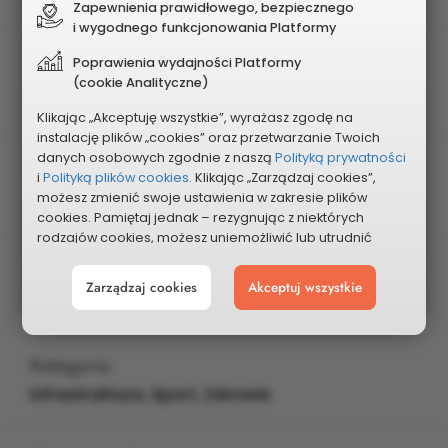
Zapewnienia prawidłowego, bezpiecznego
i wygodnego funkcjonowania Platformy
Edycja
Poprawienia wydajności Platformy
(cookie Analityczne)
XIII
Klikając „Akceptuję wszystkie”, wyrażasz zgodę na
instalację plików „cookies” oraz przetwarzanie Twoich
danych osobowych zgodnie z naszą
Polityką prywatności
Charakter projektu
i
Polityką plików cookies.
Klikając „Zarządzaj cookies”,
możesz zmienić swoje ustawienia w zakresie plików
Osiedlowy
cookies. Pamiętaj jednak – rezygnując z niektórych
rodzajów cookies, możesz uniemożliwić lub utrudnić
sobie korzystanie z naszego serwisu i jego funkcji.
Osiedle
Zarządzaj cookies
Akceptuj wszystkie
Możesz cofnąć lub zmienić zgody w dowolnym
Łukasiewicza
momencie. Wystarczy, że wybierzesz „Ustawienia plików
cookies” w stopce każdej z naszych podstron.
Kategoria
Infrastruktura, Sport, Zdrowie