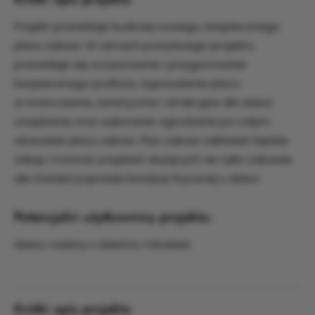
Projekt przewiduje budowę nowego, bezpiecznego
placu zabaw. W ramach powyższego projektu
przewiduje się oczyszczenie i przygotowanie
bezpiecznego podłoża, wyposażenie placu
w nowoczesne, estetyczne i atrakcyjne dla dzieci
urządzenia oraz wykonanie ogrodzenia po całym
obwodzie placu zabaw. Plac zabaw zakładać będzie
zakup i montaż urządzeń służących nie tylko zabawie
ale również poprawie kondycji fizycznej u dzieci.
Potencjalni użytkownicy projektu:
dzieci, rodziny z dziećmi, młodzież
Krótki opis projektu