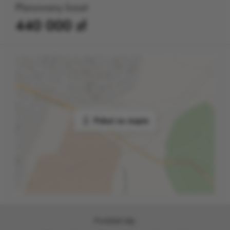
Planowany koszt
440 000 zł
Pokaż na mapie
Podziel się: