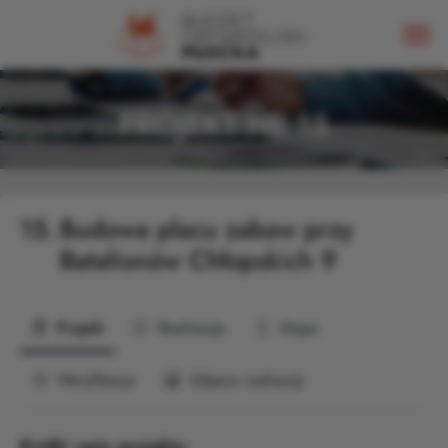
PROJEKT NR 15
15.
Budowa placu zabaw przy
Batalionów Chłopskich 9
Projekt
Realizacja
Mapa
Weryfikacja
Zdjęcia realizacji
Krótki opis projektu